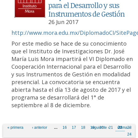
para el Desarrollo y sus
Instrumentos de Gestión
26 Jun 2017
http://www.mora.edu.mx/DiplomadoCI/SitePages
Por este medio se hace de su conocimiento
que el Instituto de Investigaciones Dr. José
María Luis Mora impartirá el VI Diplomado en
Cooperación Internacional para el Desarrollo
y sus Instrumentos de Gestión en modalidad
presencial. La convocatoria se encuentra
abierta hasta el día 13 de agosto de 2017 y el
programa se desarrollará del 1° de
septiembre al 8 de diciembre.
Pages
« primera
‹ anterior
…
16
17
18
19
siguiente ›
20
21
última »
22
23
24