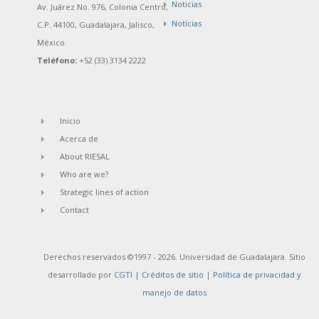
Noticias
Av. Juárez No. 976, Colonia Centro,
Notícias
C.P. 44100, Guadalajara, Jalisco,
México
Teléfono:
+52 (33) 3134 2222
Inicio
Acerca de
About RIESAL
Who are we?
Strategic lines of action
Contact
Derechos reservados ©1997 - 2026. Universidad de Guadalajara. Sitio
desarrollado por
CGTI
|
Créditos de sitio
|
Política de privacidad y
manejo de datos