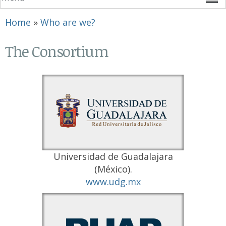
You are here
Home
»
Who are we?
The Consortium
Universidad de Guadalajara
(México).
www.udg.mx