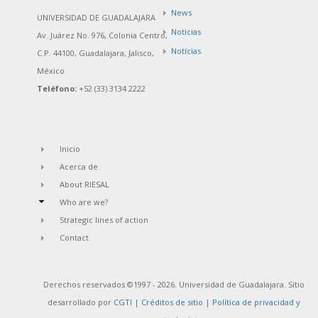
News
UNIVERSIDAD DE GUADALAJARA
Noticias
Av. Juárez No. 976, Colonia Centro,
Notícias
C.P. 44100, Guadalajara, Jalisco,
México
Teléfono:
+52 (33) 3134 2222
Inicio
Acerca de
About RIESAL
Who are we?
Strategic lines of action
Contact
Derechos reservados ©1997 - 2026. Universidad de Guadalajara. Sitio
desarrollado por
CGTI
|
Créditos de sitio
|
Política de privacidad y