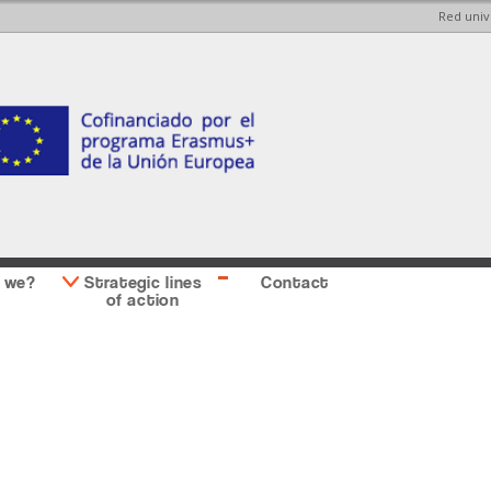
Red univ
Skip to
Skip to
main
main
content
Sidebar
second
 we?
Strategic lines
Contact
of action