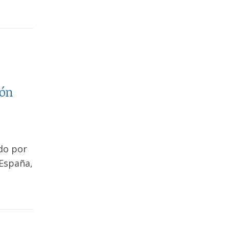
ión
do por
 España,