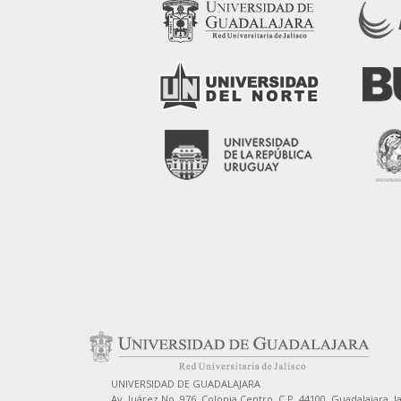
UNIVERSIDAD DE GUADALAJARA
Av. Juárez No. 976, Colonia Centro, C.P. 44100, Guadalajara, J