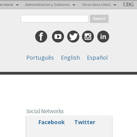
ersitaria
Administración y Gobierno
Otros sitios UdeG
Search form
Search
Português
English
Español
Social Networks
Facebook
Twitter