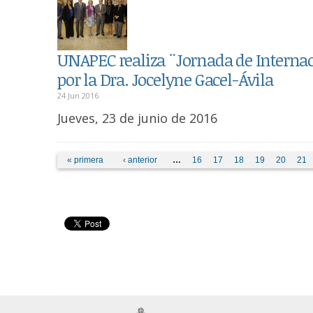
UNAPEC realiza ¨Jornada de Internac
por la Dra. Jocelyne Gacel-Ávila
24 Jun 2016
Jueves, 23 de junio de 2016
Pages
« primera
‹ anterior
…
16
17
18
19
20
21