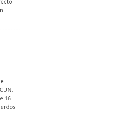
yecto
en
de
SCUN,
e 16
uerdos