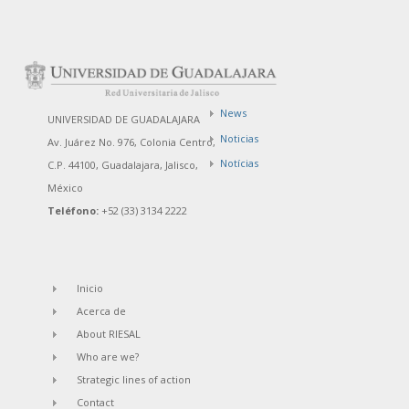
News
UNIVERSIDAD DE GUADALAJARA
Noticias
Av. Juárez No. 976, Colonia Centro,
Notícias
C.P. 44100, Guadalajara, Jalisco,
México
Teléfono:
+52 (33) 3134 2222
Inicio
Acerca de
About RIESAL
Who are we?
Strategic lines of action
Contact