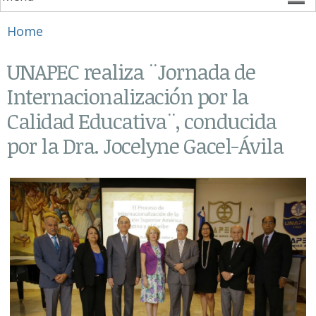
You are here
Home
UNAPEC realiza ¨Jornada de
Internacionalización por la
Calidad Educativa¨, conducida
por la Dra. Jocelyne Gacel-Ávila