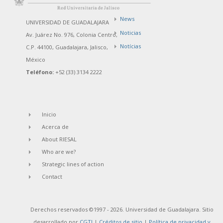
News
UNIVERSIDAD DE GUADALAJARA
Noticias
Av. Juárez No. 976, Colonia Centro,
Notícias
C.P. 44100, Guadalajara, Jalisco,
México
Teléfono:
+52 (33) 3134 2222
Inicio
Acerca de
About RIESAL
Who are we?
Strategic lines of action
Contact
Derechos reservados ©1997 - 2026. Universidad de Guadalajara. Sitio
desarrollado por
CGTI
|
Créditos de sitio
|
Política de privacidad y