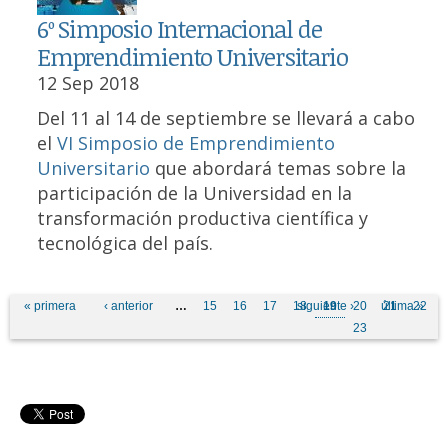
6º Simposio Internacional de
Emprendimiento Universitario
12 Sep 2018
Del 11 al 14 de septiembre se llevará a cabo
el
VI Simposio de Emprendimiento
Universitario
que abordará temas sobre la
participación de la Universidad en la
transformación productiva científica y
tecnológica del país.
Pages
« primera
‹ anterior
…
15
16
17
18
siguiente ›
19
20
última »
21
22
23