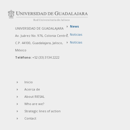
News
UNIVERSIDAD DE GUADALAJARA
Noticias
Av. Juárez No. 976, Colonia Centro,
Notícias
C.P. 44100, Guadalajara, Jalisco,
México
Teléfono:
+52 (33) 3134 2222
Inicio
Acerca de
About RIESAL
Who are we?
Strategic lines of action
Contact