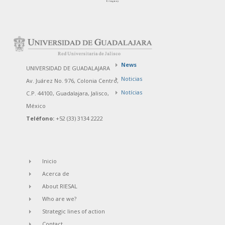
News
UNIVERSIDAD DE GUADALAJARA
Noticias
Av. Juárez No. 976, Colonia Centro,
Notícias
C.P. 44100, Guadalajara, Jalisco,
México
Teléfono:
+52 (33) 3134 2222
Inicio
Acerca de
About RIESAL
Who are we?
Strategic lines of action
Contact