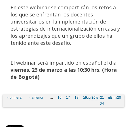
En este webinar se compartirán los retos a
los que se enfrentan los docentes
universitarios en la implementación de
estrategias de internacionalización en casa y
los aprendizajes que un grupo de ellos ha
tenido ante este desafío.
El webinar será impartido en español el día
viernes, 23 de marzo a las 10:30 hrs. (Hora
de Bogotá)
Pages
« primera
‹ anterior
…
16
17
18
19
siguiente ›
20
21
última »
22
23
24