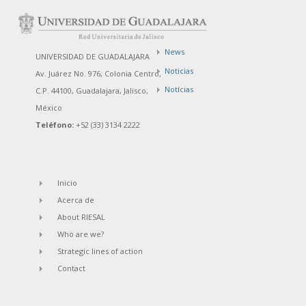
News
UNIVERSIDAD DE GUADALAJARA
Noticias
Av. Juárez No. 976, Colonia Centro,
Notícias
C.P. 44100, Guadalajara, Jalisco,
México
Teléfono:
+52 (33) 3134 2222
Inicio
Acerca de
About RIESAL
Who are we?
Strategic lines of action
Contact