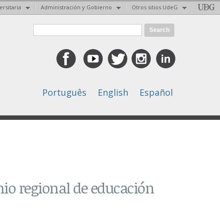
ersitaria
Administración y Gobierno
Otros sitios UdeG
Search form
Search
Português
English
Español
nio regional de educación