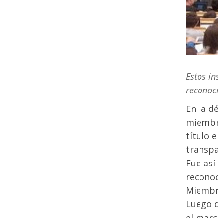
Estos in
reconoci
En la d
miembro
título 
transpa
Fue así
reconoc
Miembro
Luego d
el marc