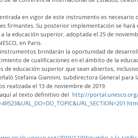
 entrada en vigor de este instrumento es necesario 
ses firmantes. Su posterior implementación se hará 
a a la educación superior, adoptada el 25 de noviemb
NESCO, en Paris.
nstrumentos brindarán la oportunidad de desarroll
imiento de cualificaciones en el ámbito de la educa
s de educación superior que sean abiertos, inclusivo
ñaló Stefania Giannini, subdirectora General para 
os realizada el 13 de noviembre de 2019.
aquí al texto definitivo del
http://portal.unesco.org
=49523&URL_DO=DO_TOPIC&URL_SECTION=201.htm
www.iesalc.unesco.org/2019/12/03/rumbo-a-la-ratific