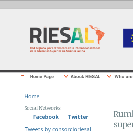
Home Page
About RIESAL
Who are
You are here
Home
Social Networks
Rumbo
Facebook
Twitter
super
Tweets by consorcioriesal