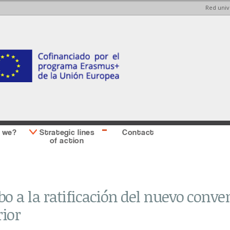
Red univ
Skip to
Skip to
main
main
content
Sidebar
second
 we?
Strategic lines
Contact
of action
 a la ratificación del nuevo conve
ior