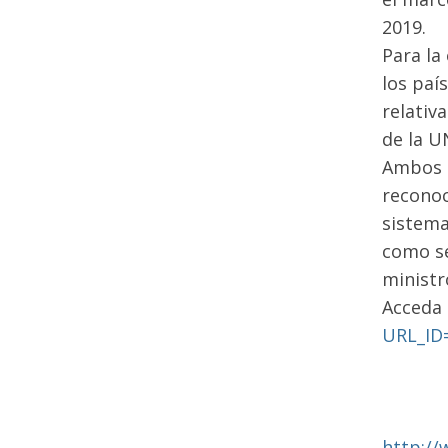
2019.
Para la
los paí
relativ
de la U
Ambos i
reconoc
sistema
como se
ministr
Acceda 
URL_ID
http://