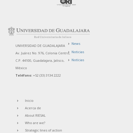
News
UNIVERSIDAD DE GUADALAJARA
Noticias
Av. Juárez No. 976, Colonia Centro,
Notícias
C.P. 44100, Guadalajara, Jalisco,
México
Teléfono:
+52 (33) 3134 2222
Inicio
Acerca de
About RIESAL
Who are we?
Strategic lines of action