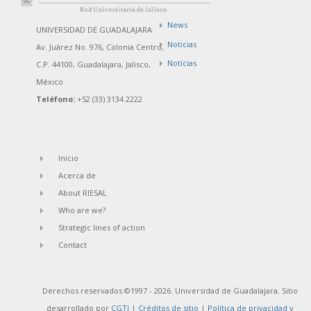
News
UNIVERSIDAD DE GUADALAJARA
Noticias
Av. Juárez No. 976, Colonia Centro,
Notícias
C.P. 44100, Guadalajara, Jalisco,
México
Teléfono:
+52 (33) 3134 2222
Inicio
Acerca de
About RIESAL
Who are we?
Strategic lines of action
Contact
Derechos reservados ©1997 - 2026. Universidad de Guadalajara. Sitio
desarrollado por
CGTI
|
Créditos de sitio
|
Política de privacidad y