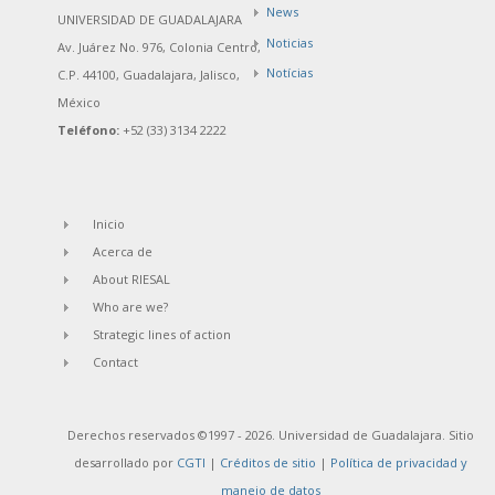
News
UNIVERSIDAD DE GUADALAJARA
Noticias
Av. Juárez No. 976, Colonia Centro,
Notícias
C.P. 44100, Guadalajara, Jalisco,
México
Teléfono:
+52 (33) 3134 2222
Inicio
Acerca de
About RIESAL
Who are we?
Strategic lines of action
Contact
Derechos reservados ©1997 - 2026. Universidad de Guadalajara. Sitio
desarrollado por
CGTI
|
Créditos de sitio
|
Política de privacidad y
manejo de datos