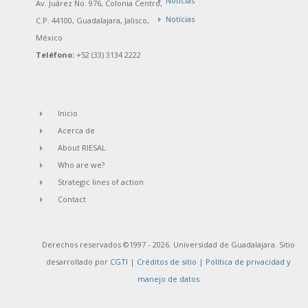
Noticias
Av. Juárez No. 976, Colonia Centro,
Notícias
C.P. 44100, Guadalajara, Jalisco,
México
Teléfono:
+52 (33) 3134 2222
Inicio
Acerca de
About RIESAL
Who are we?
Strategic lines of action
Contact
Derechos reservados ©1997 - 2026. Universidad de Guadalajara. Sitio
desarrollado por
CGTI
|
Créditos de sitio
|
Política de privacidad y
manejo de datos