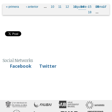
Pages
« primera
‹ anterior
…
10
11
12
13
siguiente ›
14
15
última »
16
17
18
…
Social Networks
Facebook
Twitter