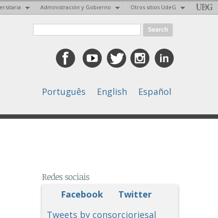
ersitaria
Administración y Gobierno
Otros sitios UdeG
Search form
Search
Português
English
Español
Redes sociais
Facebook
Twitter
Tweets by consorcioriesal