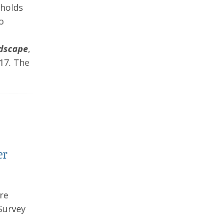
 holds
o
ndscape
,
17. The
er
re
Survey