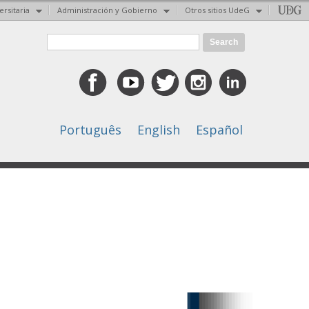
ersitaria
Administración y Gobierno
Otros sitios UdeG
Search form
Search
Português
English
Español