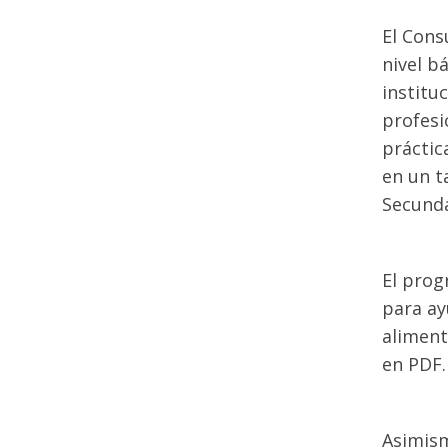
El Cons
nivel b
institu
profesi
práctic
en un t
Secunda
El prog
para ay
aliment
en PDF.
Asimism