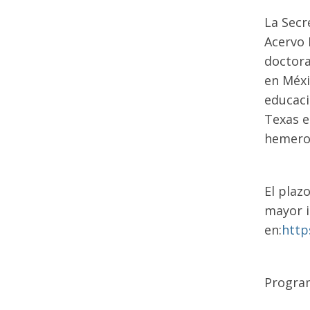
La Secr
Acervo 
doctora
en Méxi
educaci
Texas e
hemerog
El plaz
mayor i
en:
http
Program