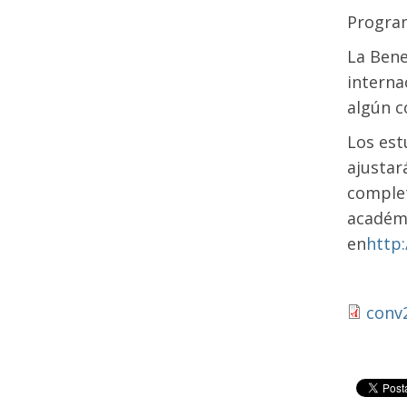
Progra
La Bene
interna
algún c
Los est
ajustar
complet
académi
en
http
conv