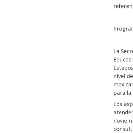
referen
Program
La Secr
Educaci
Estados
nivel d
mexican
para la
Los asp
atender
noviemb
consul