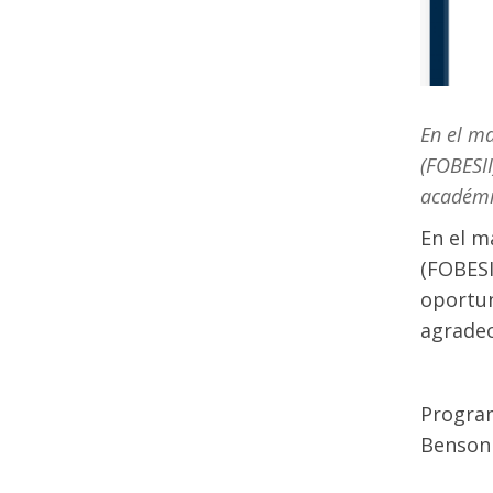
En el ma
(FOBESI
académi
En el m
(FOBESI
oportun
agradec
Program
Benson 