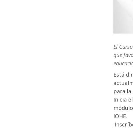
El Curso
que favo
educació
Está di
actualm
para la
Inicia 
módulos
IOHE.
¡Inscríb