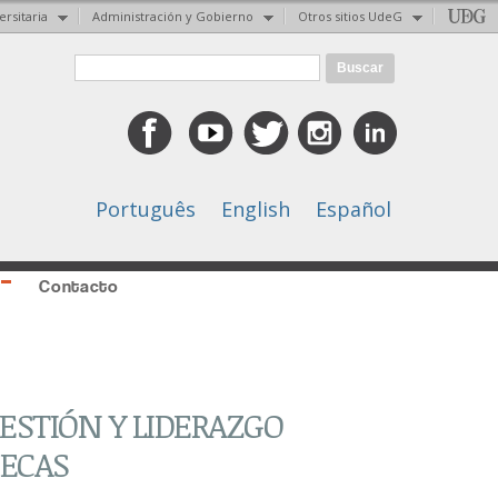
ersitaria
Administración y Gobierno
Otros sitios UdeG
Formulario de búsqueda
Buscar
Português
English
Español
Contacto
ESTIÓN Y LIDERAZGO
BECAS