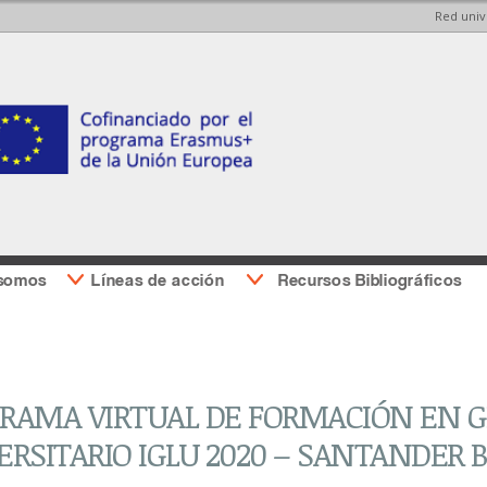
Red univ
Pasar al
Pasar a
contenido
la barra
principal
lateral
derecha
 somos
Líneas de acción
Recursos Bibliográficos
RAMA VIRTUAL DE FORMACIÓN EN G
ERSITARIO IGLU 2020 – SANTANDER 