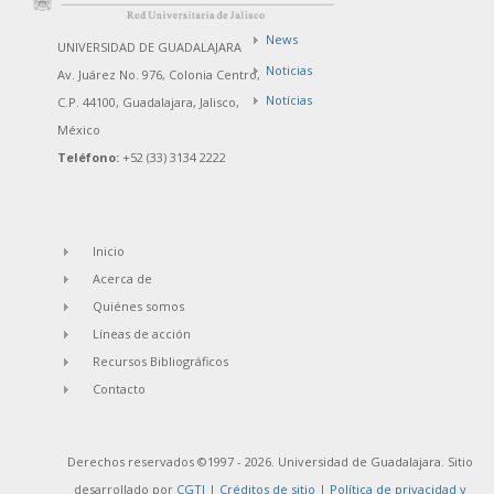
News
UNIVERSIDAD DE GUADALAJARA
Noticias
Av. Juárez No. 976, Colonia Centro,
Notícias
C.P. 44100, Guadalajara, Jalisco,
México
Teléfono:
+52 (33) 3134 2222
Inicio
Acerca de
Quiénes somos
Líneas de acción
Recursos Bibliográficos
Contacto
Derechos reservados ©1997 - 2026. Universidad de Guadalajara. Sitio
desarrollado por
CGTI
|
Créditos de sitio
|
Política de privacidad y