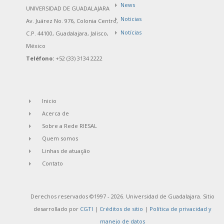
News
UNIVERSIDAD DE GUADALAJARA
Noticias
Av. Juárez No. 976, Colonia Centro,
Notícias
C.P. 44100, Guadalajara, Jalisco,
México
Teléfono:
+52 (33) 3134 2222
Inicio
Acerca de
Sobre a Rede RIESAL
Quem somos
Linhas de atuação
Contato
Derechos reservados ©1997 - 2026. Universidad de Guadalajara. Sitio
desarrollado por
CGTI
|
Créditos de sitio
|
Política de privacidad y
manejo de datos