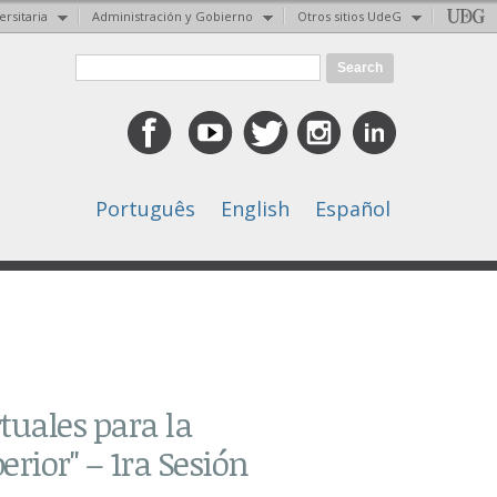
ersitaria
Administración y Gobierno
Otros sitios UdeG
Search form
Search
Português
English
Español
tuales para la
rior" – 1ra Sesión