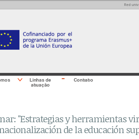
Red univ
Skip to
Skip to
main
main
content
Sidebar
second
omos
Linhas de
Contato
atuação
ar: "Estrategias y herramientas vir
nacionalización de la educación supe