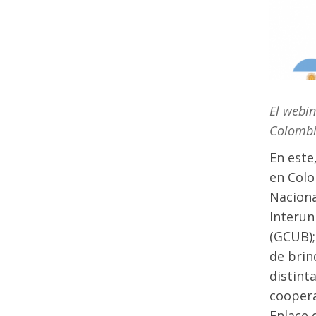
El webin
Colombi
En este
en Colo
Naciona
Interun
(GCUB);
de brin
distint
coopera
Enlace 