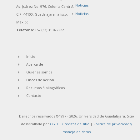
Noticias
Av. Juárez No. 976, Colonia Centro,
Notícias
C.P. 44100, Guadalajara, Jalisco,
México
Teléfono:
+52 (33) 3134 2222
Inicio
Acerca de
Quiénes somos
Líneas de acción
Recursos Bibliográficos
Contacto
Derechos reservados ©1997 - 2026. Universidad de Guadalajara. Sitio
desarrollado por
CGTI
|
Créditos de sitio
|
Política de privacidad y
manejo de datos