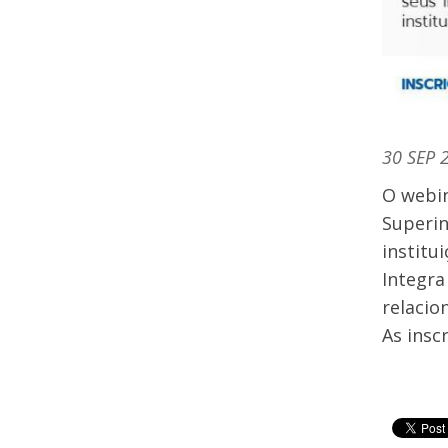
30 SEP 
O webin
Superin
institui
Integra
relacio
As insc