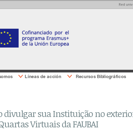
Red univ
Pasar al
Pasar a
contenido
la barra
principal
lateral
derecha
 somos
Líneas de acción
Recursos Bibliográficos
divulgar sua Instituição no exterior
 Quartas Virtuais da FAUBAI