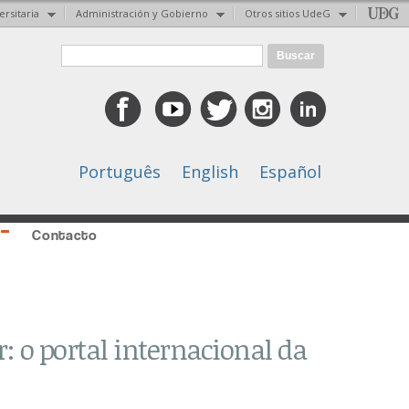
ersitaria
Administración y Gobierno
Otros sitios UdeG
Formulario de búsqueda
Buscar
Português
English
Español
Contacto
: o portal internacional da