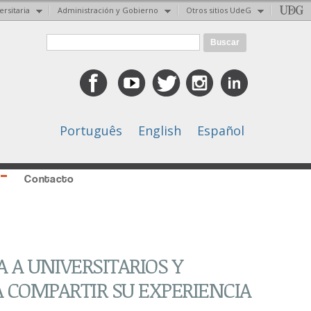
ersitaria
Administración y Gobierno
Otros sitios UdeG
Formulario de búsqueda
Buscar
Português
English
Español
Contacto
 A UNIVERSITARIOS Y
A COMPARTIR SU EXPERIENCIA