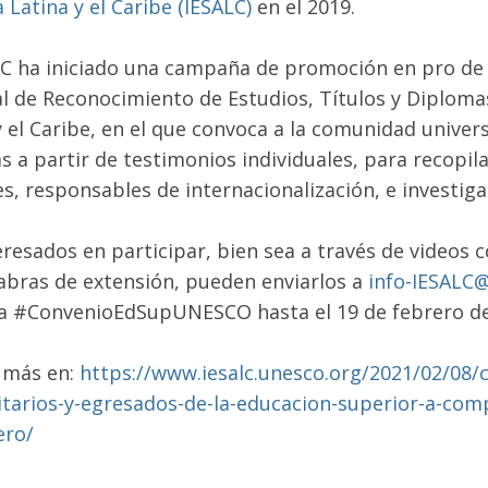
 Latina y el Caribe (IESALC)
en el 2019.
LC ha iniciado una campaña de promoción en pro de 
l de Reconocimiento de Estudios, Títulos y Diplom
y el Caribe, en el que convoca a la comunidad univers
as a partir de testimonios individuales, para recopil
s, responsables de internacionalización, e investig
eresados en participar, bien sea a través de videos 
abras de extensión, pueden enviarlos a
info-IESALC
a #ConvenioEdSupUNESCO hasta el 19 de febrero d
 más en:
https://www.iesalc.unesco.org/2021/02/08/
itarios-y-egresados-de-la-educacion-superior-a-com
ero/