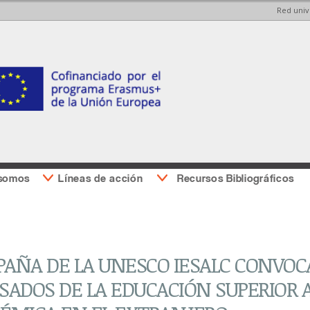
Red univ
Pasar al
Pasar a
contenido
la barra
principal
lateral
derecha
 somos
Líneas de acción
Recursos Bibliográficos
AÑA DE LA UNESCO IESALC CONVOCA
SADOS DE LA EDUCACIÓN SUPERIOR 