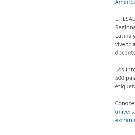
América
El IESA
Regiona
Latina 
vivenci
docente
Los int
500 pal
etiquet
Conoce
univers
extranj