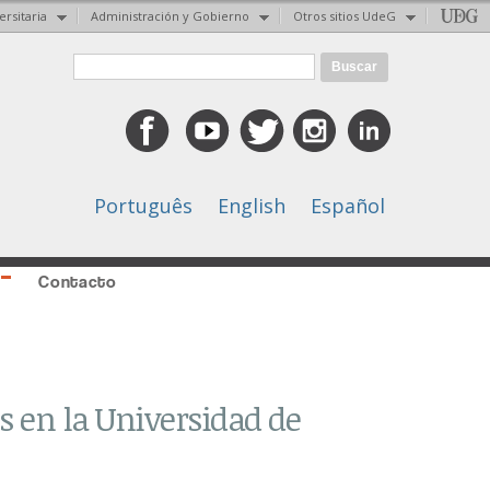
ersitaria
Administración y Gobierno
Otros sitios UdeG
Formulario de búsqueda
Buscar
Português
English
Español
Contacto
s en la Universidad de