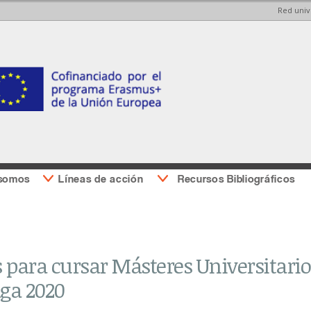
Red univ
Pasar al
Pasar a
contenido
la barra
principal
lateral
derecha
 somos
Líneas de acción
Recursos Bibliográficos
 para cursar Másteres Universitario
ga 2020