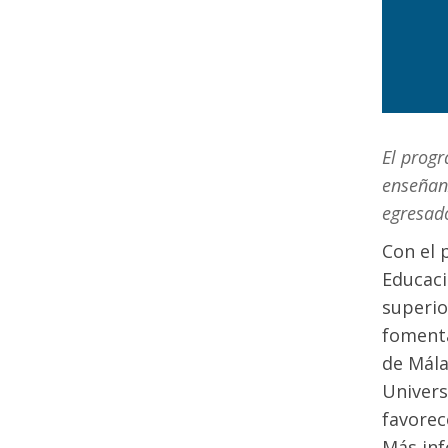
El progr
enseñanz
egresado
Con el 
Educaci
superio
fomenta
de Mála
Univers
favorec
Más in