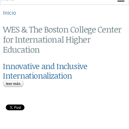
Se encuentra usted aquí
Inicio
WES & The Boston College Center
for International Higher
Education
Innovative and Inclusive
Internationalization
leer más
sobre innovative and inclusive internationalization