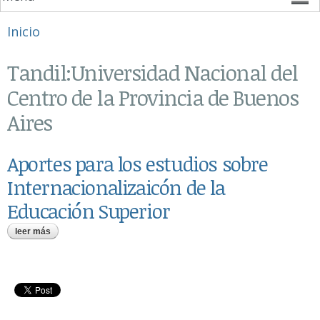
Se encuentra usted aquí
Inicio
Tandil:Universidad Nacional del
Centro de la Provincia de Buenos
Aires
Aportes para los estudios sobre
Internacionalizaicón de la
Educación Superior
leer más
sobre aportes para los estudios sobre internacionalizaicón de la
educación superior