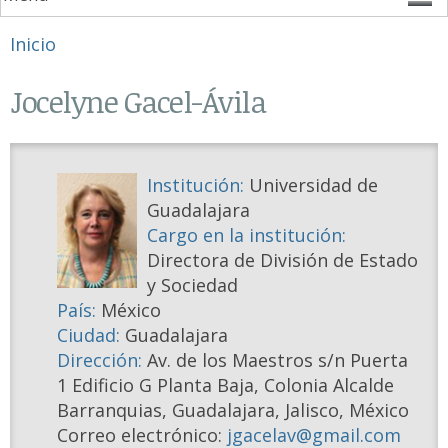
Se encuentra usted aquí
Inicio
Jocelyne Gacel-Ávila
Institución:
Universidad de
Guadalajara
Cargo en la institución:
Directora de División de Estado
y Sociedad
País:
México
Ciudad:
Guadalajara
Dirección:
Av. de los Maestros s/n Puerta
1 Edificio G Planta Baja, Colonia Alcalde
Barranquias, Guadalajara, Jalisco, México
Correo electrónico:
jgacelav@gmail.com