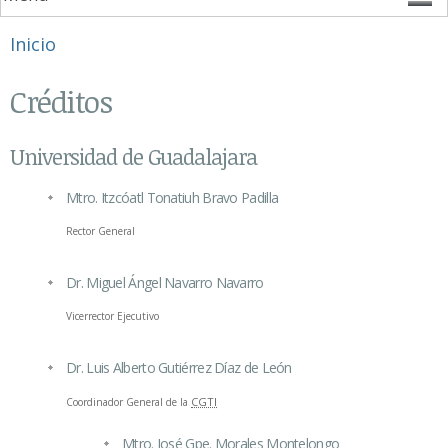
Se encuentra usted aquí
Inicio
Créditos
Universidad de Guadalajara
Mtro. Itzcóatl Tonatiuh Bravo Padilla
Rector General
Dr. Miguel Ángel Navarro Navarro
Vicerrector Ejecutivo
Dr. Luis Alberto Gutiérrez Díaz de León
CGTI
Coordinador General de la
Mtro. José Gpe. Morales Montelongo