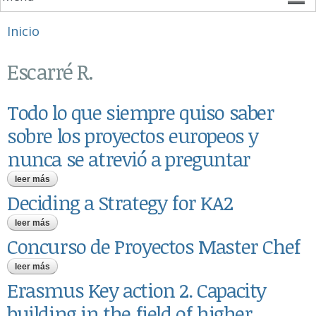
Se encuentra usted aquí
Inicio
Escarré R.
Todo lo que siempre quiso saber
sobre los proyectos europeos y
nunca se atrevió a preguntar
leer más
sobre todo lo que siempre quiso saber sobre los proyectos
europeos y nunca se atrevió a preguntar
Deciding a Strategy for KA2
leer más
sobre deciding a strategy for ka2
Concurso de Proyectos Master Chef
leer más
sobre concurso de proyectos master chef
Erasmus Key action 2. Capacity
building in the field of higher