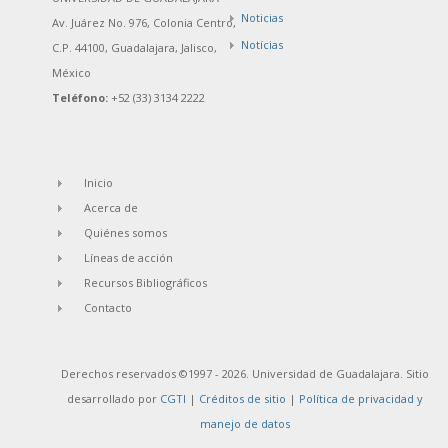
Noticias
Av. Juárez No. 976, Colonia Centro,
Notícias
C.P. 44100, Guadalajara, Jalisco,
México
Teléfono:
+52 (33) 3134 2222
Inicio
Acerca de
Quiénes somos
Líneas de acción
Recursos Bibliográficos
Contacto
Derechos reservados ©1997 - 2026. Universidad de Guadalajara. Sitio
desarrollado por
CGTI
|
Créditos de sitio
|
Política de privacidad y
manejo de datos