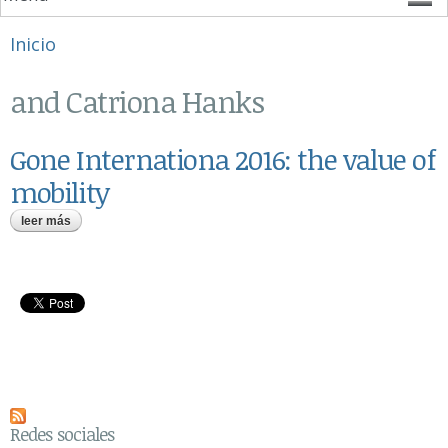
Se encuentra usted aquí
Inicio
and Catriona Hanks
Gone Internationa 2016: the value of
mobility
leer más
sobre gone internationa 2016: the value of mobility
Redes sociales