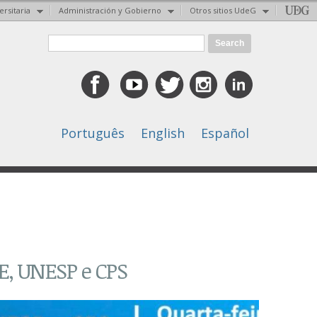
ersitaria
Administración y Gobierno
Otros sitios UdeG
Search form
Search
Português
English
Español
E, UNESP e CPS