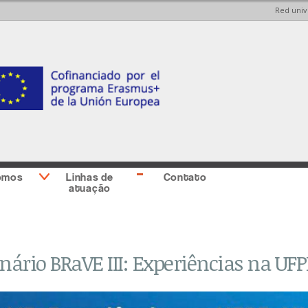
Red univ
Skip to
Skip to
main
main
content
Sidebar
second
omos
Linhas de
Contato
atuação
ário BRaVE III: Experiências na UFP