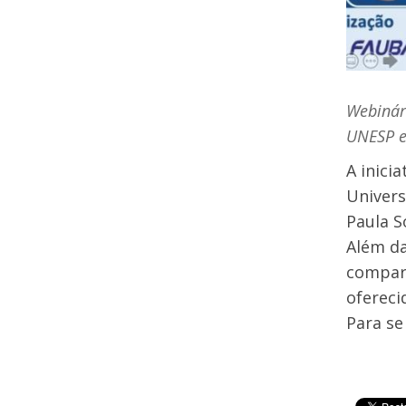
Webinár
UNESP e
A inici
Univers
Paula S
Além da
compart
oferec
Para se