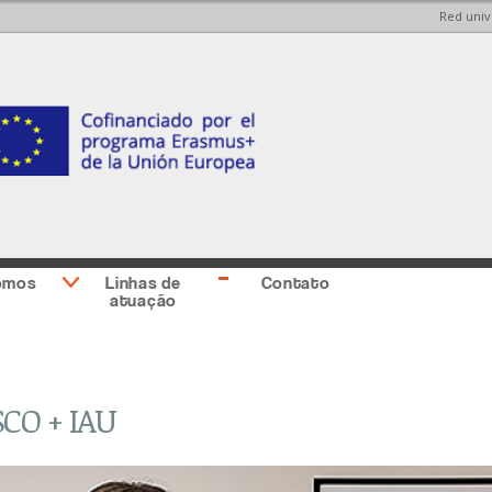
Red univ
Skip to
Skip to
main
main
content
Sidebar
second
omos
Linhas de
Contato
atuação
CO + IAU