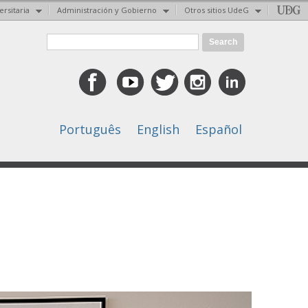
ersitaria
Administración y Gobierno
Otros sitios UdeG
Search form
Search
Português
English
Español