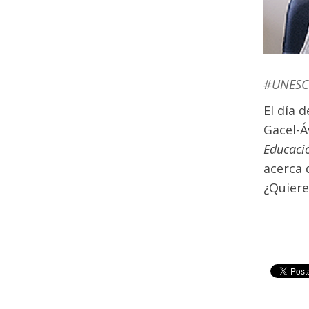
#UNESC
El día 
Gacel-Á
Educaci
acerca 
¿Quiere