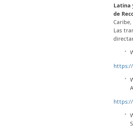
Latina 
de Rec
Caribe,
Las tra
directa
W
https:
W
https:
W
S