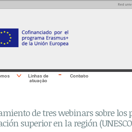
Red univ
Skip to
Skip to
main
main
content
Sidebar
second
omos
Linhas de
Contato
atuação
miento de tres webinars sobre los p
ción superior en la región (UNESCO