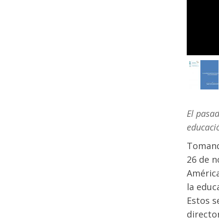
El pasad
educació
Tomand
26 de n
América
la educ
Estos s
directo