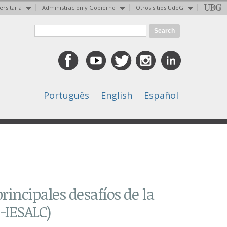
ersitaria
Administración y Gobierno
Otros sitios UdeG
Search form
Search
Português
English
Español
rincipales desafíos de la
-IESALC)