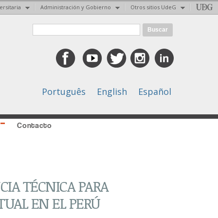
ersitaria
Administración y Gobierno
Otros sitios UdeG
Formulario de búsqueda
Buscar
Português
English
Español
Contacto
CIA TÉCNICA PARA
TUAL EN EL PERÚ