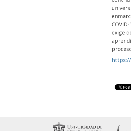
univers
enmarca
COVID-1
exige d
aprendi
proceso
https:/