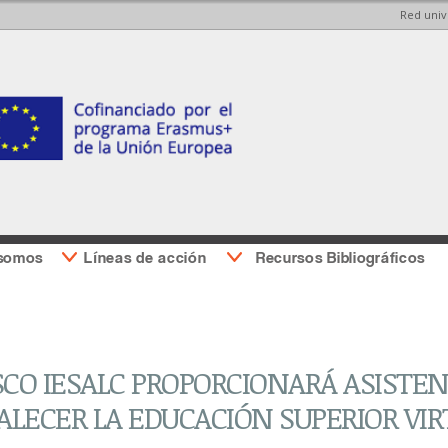
Red univ
Pasar al
Pasar a
contenido
la barra
principal
lateral
derecha
 somos
Líneas de acción
Recursos Bibliográficos
CO IESALC PROPORCIONARÁ ASISTEN
ALECER LA EDUCACIÓN SUPERIOR VIR