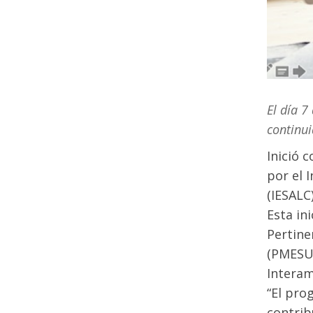
El día 7
continui
Inició 
por el 
(IESALC
Esta in
Pertine
(PMESUT
Interam
“El pro
contrib