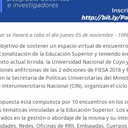
ar se llevará a cabo el día jueves 05 de noviembre - 10h
objetivo de sostener un espacio virtual de encuentro
cionalización de la Educación Superior y teniendo e
exto actual brinda, la Universidad Nacional de Cuyo 
ciones anfitrionas de las 2 ediciones de FIESA 2018 y
on la Secretaría de Políticas Universitarias del Minis
 Interuniversitario Nacional (CIN), organizan el cic
opuesta está compuesta por 10 encuentros en los cu
s temáticas vinculadas a la Educación Superior. Los 
rados en la gestión o abordaje de la misma y su inter
idades, Redes, Oficinas de RRII, Embajadas, Cuerpo