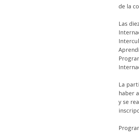
de la c
Las die
Interna
Intercu
Aprendi
Program
Interna
La part
haber a
y se re
inscrip
Progra