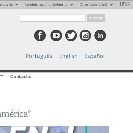
ersitaria
Administración y Gobierno
Otros sitios UdeG
Formulario de búsqueda
Buscar
Português
English
Español
Contacto
oamérica”