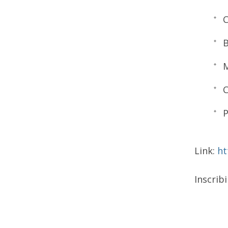
C
B
M
C
P
Link:
ht
Inscrib