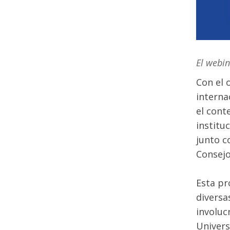
El webin
Con el 
interna
el cont
institu
junto c
Consejo
Esta pr
diversa
involuc
Univers