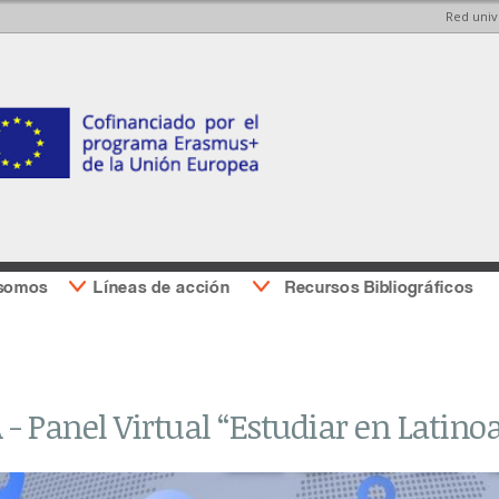
Red univ
Pasar al
Pasar a
contenido
la barra
principal
lateral
derecha
 somos
Líneas de acción
Recursos Bibliográficos
 - Panel Virtual “Estudiar en Latin