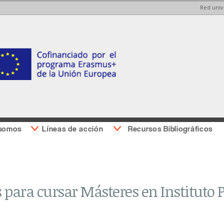
Red univ
Pasar al
Pasar a
contenido
la barra
principal
lateral
derecha
 somos
Líneas de acción
Recursos Bibliográficos
 para cursar Másteres en Instituto Po