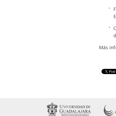
F
E
C
d
Más in