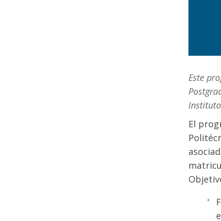
Este pro
Postgrad
Institut
El prog
Politéc
asociad
matricu
Objetiv
F
e