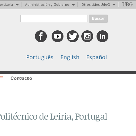
ersitaria
Administración y Gobierno
Otros sitios UdeG
Formulario de búsqueda
Buscar
Português
English
Español
Contacto
litécnico de Leiria, Portugal