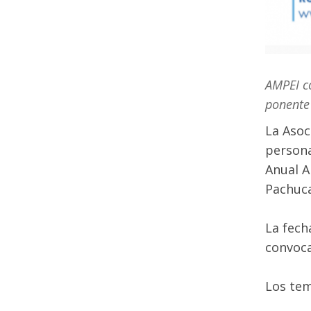
AMPEI co
ponente
La Asoc
persona
Anual A
Pachuca
La fech
convoca
Los tem