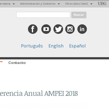
ersitaria
Administración y Gobierno
Otros sitios UdeG
Formulario de búsqueda
Buscar
Português
English
Español
Contacto
ferencia Anual AMPEI 2018