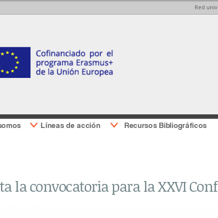
Red univ
Pasar al
Pasar a
contenido
la barra
principal
lateral
derecha
 somos
Líneas de acción
Recursos Bibliográficos
ta la convocatoria para la XXVI Con