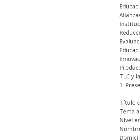
Educaci
Alianza
Institu
Reducci
Evaluac
Educaci
Innovac
Producc
TLC y l
1. Pres
Título 
Tema a
Nivel en
Nombre 
Domicil