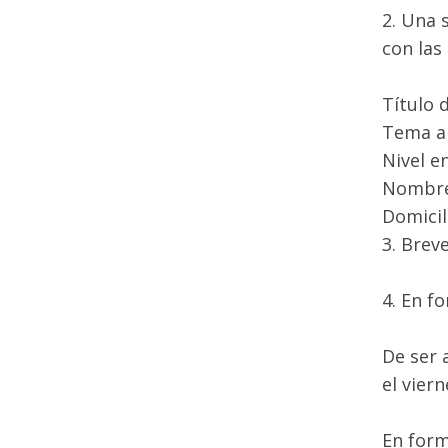
2. Una 
con las
Título 
Tema a
Nivel en
Nombre 
Domicil
3. Brev
4. En f
De ser 
el vier
En form