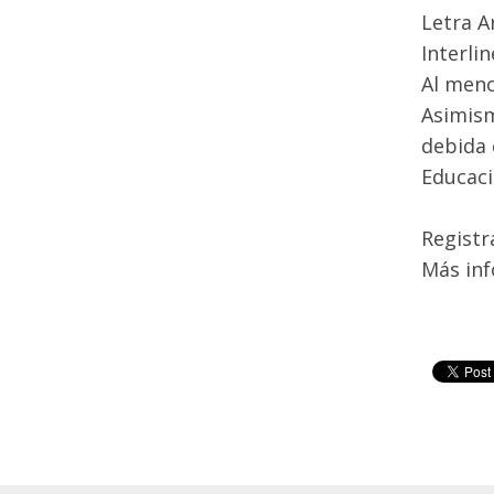
Letra A
Interli
Al meno
Asimism
debida 
Educaci
Registr
Más in