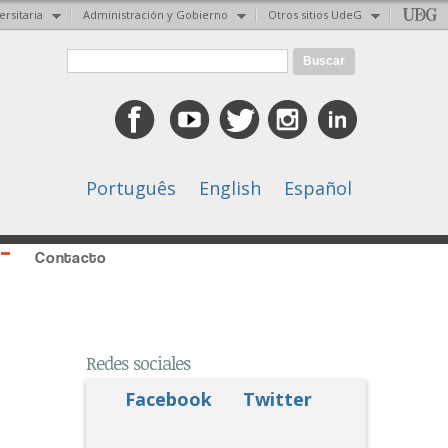
ersitaria
Administración y Gobierno
Otros sitios UdeG
Formulario de búsqueda
Buscar
Português
English
Español
Contacto
Redes sociales
Facebook
Twitter