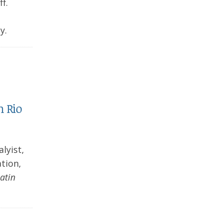
ff.
ty.
n Rio
lyist,
tion,
atin