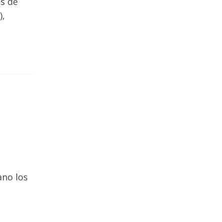
os de
),
ano los