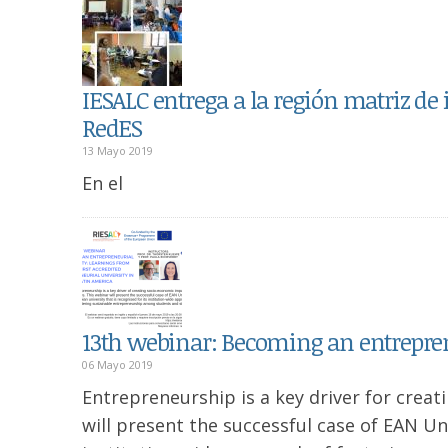
IESALC entrega a la región matriz de 
RedES
13 Mayo 2019
En el
13th webinar: Becoming an entrepren
06 Mayo 2019
Entrepreneurship is a key driver for creat
will present the successful case of EAN Uni