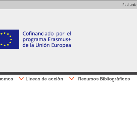
Red univ
Pasar al
Pasar a
contenido
la barra
principal
lateral
derecha
 somos
Líneas de acción
Recursos Bibliográficos