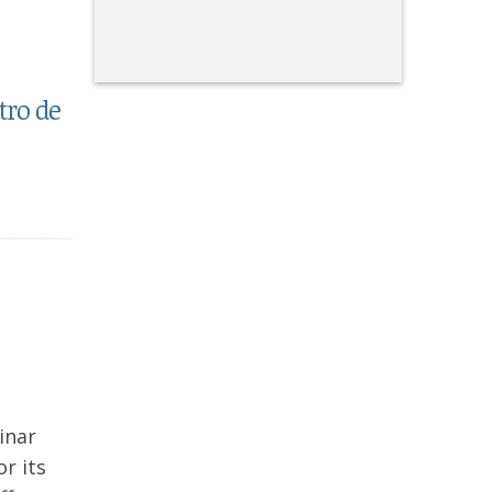
tro de
inar
r its