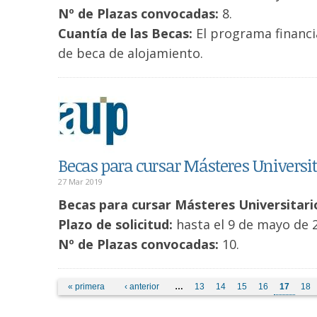
Nº de Plazas convocadas:
8.
Cuantía de las Becas:
El programa financia
de beca de alojamiento.
Becas para cursar Másteres Universit
27 Mar 2019
Becas para cursar Másteres Universitari
Plazo de solicitud:
hasta el 9 de mayo de 
Nº de Plazas convocadas:
10.
Páginas
« primera
‹ anterior
…
13
14
15
16
17
18