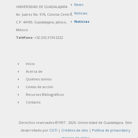
News
UNIVERSIDAD DE GUADALAJARA
Noticias
Av. Juárez No. 976, Colonia Centro,
Notícias
C.P. 44100, Guadalajara, Jalisco,
México
Teléfono:
+52 (33) 3134 2222
Inicio
Acerca de
Quiénes somos
Líneas de acción
Recursos Bibliográficos
Contacto
Derechos reservados ©1997 - 2026. Universidad de Guadalajara. Sitio
desarrollado por
CGTI
|
Créditos de sitio
|
Política de privacidad y
manejo de datos