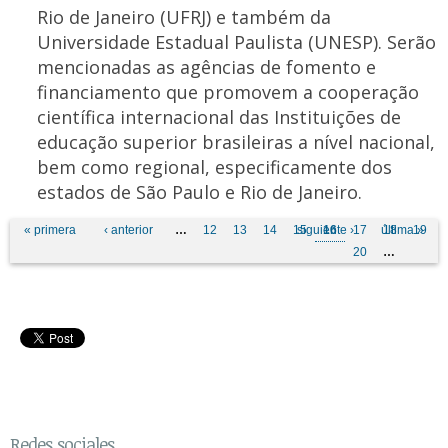
Rio de Janeiro (UFRJ) e também da
Universidade Estadual Paulista (UNESP). Serão
mencionadas as agências de fomento e
financiamento que promovem a cooperação
científica internacional das Instituições de
educação superior brasileiras a nível nacional,
bem como regional, especificamente dos
estados de São Paulo e Rio de Janeiro.
Páginas
« primera
‹ anterior
…
12
13
14
15
siguiente ›
16
17
última »
18
19
20
…
Redes sociales