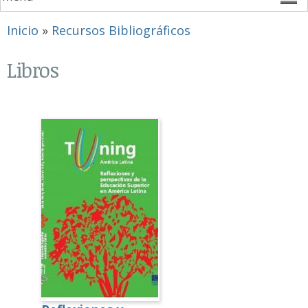
Se encuentra usted aquí
Inicio
»
Recursos Bibliográficos
Libros