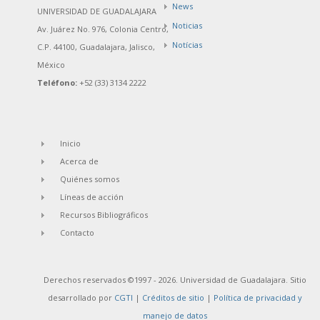
News
UNIVERSIDAD DE GUADALAJARA
Noticias
Av. Juárez No. 976, Colonia Centro,
Notícias
C.P. 44100, Guadalajara, Jalisco,
México
Teléfono:
+52 (33) 3134 2222
Inicio
Acerca de
Quiénes somos
Líneas de acción
Recursos Bibliográficos
Contacto
Derechos reservados ©1997 - 2026. Universidad de Guadalajara. Sitio
desarrollado por
CGTI
|
Créditos de sitio
|
Política de privacidad y
manejo de datos