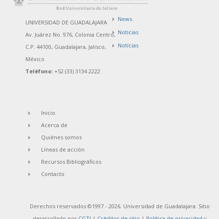
News
UNIVERSIDAD DE GUADALAJARA
Noticias
Av. Juárez No. 976, Colonia Centro,
Notícias
C.P. 44100, Guadalajara, Jalisco,
México
Teléfono:
+52 (33) 3134 2222
Inicio
Acerca de
Quiénes somos
Líneas de acción
Recursos Bibliográficos
Contacto
Derechos reservados ©1997 - 2026. Universidad de Guadalajara. Sitio
desarrollado por
CGTI
|
Créditos de sitio
|
Política de privacidad y