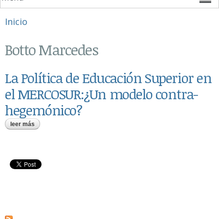
Se encuentra usted aquí
Inicio
Botto Marcedes
La Política de Educación Superior en
el MERCOSUR:¿Un modelo contra-
hegemónico?
leer más
sobre la política de educación superior en el mercosur:¿un
modelo contra-hegemónico?