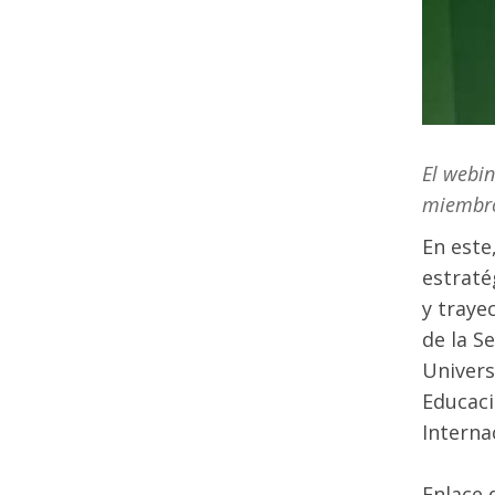
El webin
miembro
En este
estraté
y traye
de la S
Univers
Educaci
Interna
Enlace 