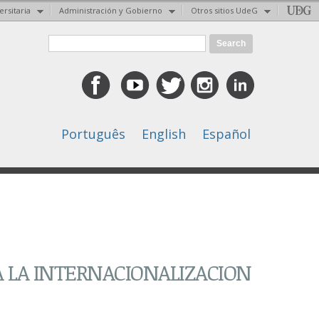
ersitaria
Administración y Gobierno
Otros sitios UdeG
Search form
Search
Português
English
Español
A LA INTERNACIONALIZACION