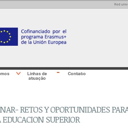
Red univ
Skip to
Skip to
main
main
content
Sidebar
second
omos
Linhas de
Contato
atuação
NAR- RETOS Y OPORTUNIDADES PAR
A EDUCACION SUPERIOR