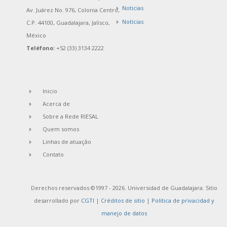
Noticias
Av. Juárez No. 976, Colonia Centro,
Notícias
C.P. 44100, Guadalajara, Jalisco,
México
Teléfono:
+52 (33) 3134 2222
Inicio
Acerca de
Sobre a Rede RIESAL
Quem somos
Linhas de atuação
Contato
Derechos reservados ©1997 - 2026. Universidad de Guadalajara. Sitio
desarrollado por
CGTI
|
Créditos de sitio
|
Política de privacidad y
manejo de datos