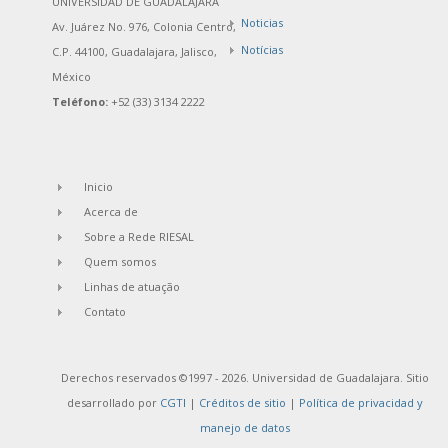
UNIVERSIDAD DE GUADALAJARA
Noticias
Av. Juárez No. 976, Colonia Centro,
Notícias
C.P. 44100, Guadalajara, Jalisco,
México
Teléfono:
+52 (33) 3134 2222
Inicio
Acerca de
Sobre a Rede RIESAL
Quem somos
Linhas de atuação
Contato
Derechos reservados ©1997 - 2026. Universidad de Guadalajara. Sitio
desarrollado por
CGTI
|
Créditos de sitio
|
Política de privacidad y
manejo de datos