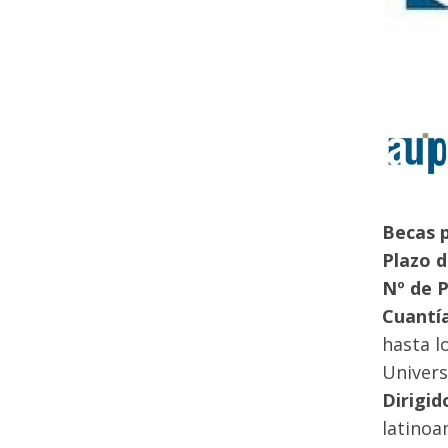
Becas p
Plazo d
Nº de 
Cuantía
hasta l
Univers
Dirigid
latinoa