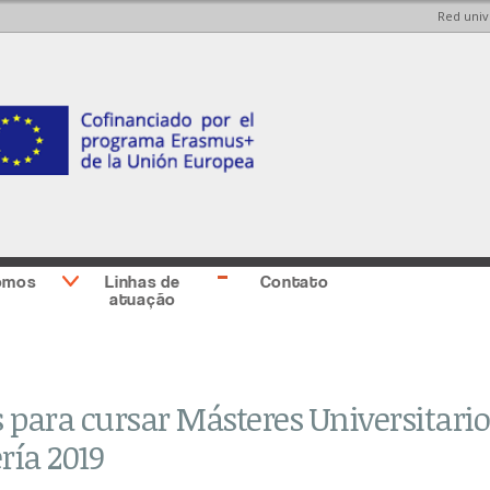
Red univ
Skip to
Skip to
main
main
content
Sidebar
second
omos
Linhas de
Contato
atuação
 para cursar Másteres Universitario
ría 2019