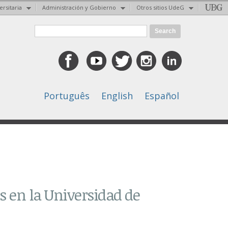
ersitaria
Administración y Gobierno
Otros sitios UdeG
Search form
Search
Português
English
Español
s en la Universidad de