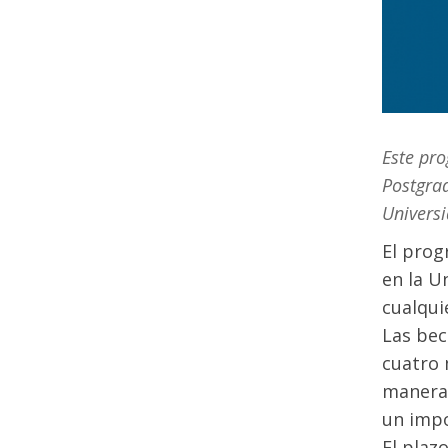
Este pro
Postgrad
Universi
El prog
en la U
cualqui
Las bec
cuatro 
manera,
un impo
El plaz