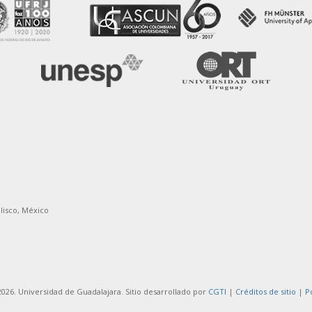
alisco, México
026. Universidad de Guadalajara. Sitio desarrollado por
CGTI
|
Créditos de sitio
|
P