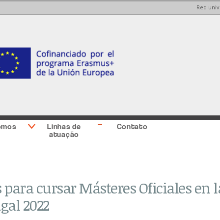
Red univ
Skip to
Skip to
main
main
content
Sidebar
second
omos
Linhas de
Contato
atuação
 para cursar Másteres Oficiales en l
gal 2022