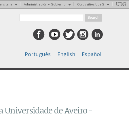
ersitaria
Administración y Gobierno
Otros sitios UdeG
Search form
Search
Português
English
Español
a Universidade de Aveiro -