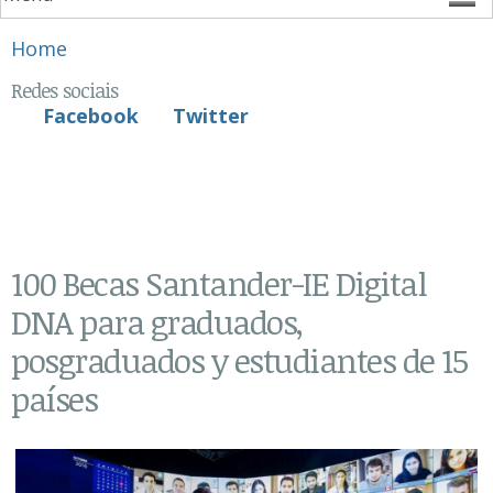
You are here
Home
Redes sociais
Facebook
Twitter
100 Becas Santander-IE Digital
DNA para graduados,
posgraduados y estudiantes de 15
países