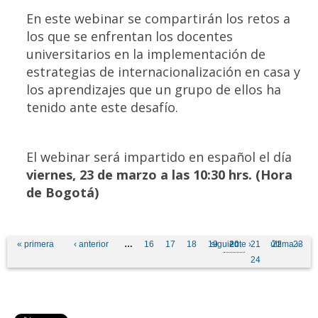
En este webinar se compartirán los retos a
los que se enfrentan los docentes
universitarios en la implementación de
estrategias de internacionalización en casa y
los aprendizajes que un grupo de ellos ha
tenido ante este desafío.
El webinar será impartido en español el día
viernes, 23 de marzo a las 10:30 hrs. (Hora
de Bogotá)
Pages
« primera
‹ anterior
…
16
17
18
19
siguiente ›
20
21
última »
22
23
24